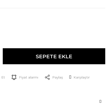
SEPETE EKLE
 Et
Fiyat alarmı
Paylaş
Karşılaştır