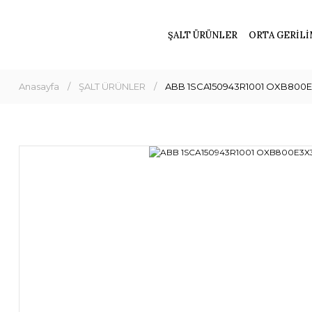
ŞALT ÜRÜNLER
ORTA GERİLİ
Anasayfa
ŞALT ÜRÜNLER
ABB 1SCA150943R1001 OXB800