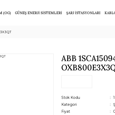
M (OG)
GÜNEŞ ENERJİ SİSTEMLERİ
ŞARJ İSTASYONLARI
KABL
E3X3QT
ABB 1SCA1509
OXB800E3X3
Stok Kodu
Kategori
Fiyat