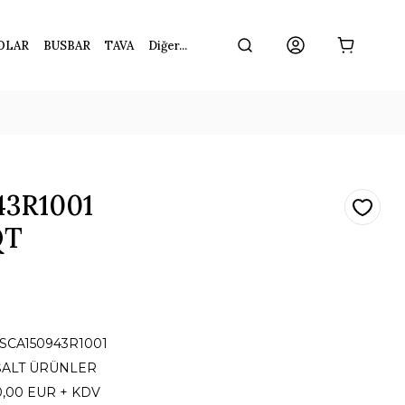
OLAR
BUSBAR
TAVA
Diğer...
43R1001
QT
1SCA150943R1001
ŞALT ÜRÜNLER
0,00 EUR + KDV