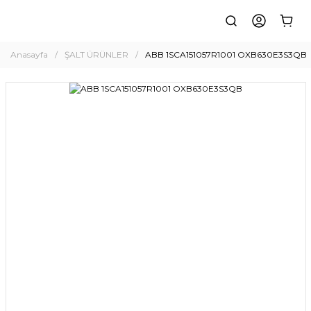
Anasayfa
ŞALT ÜRÜNLER
ABB 1SCA151057R1001 OXB630E3S3QB