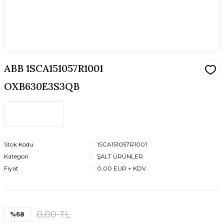
ABB 1SCA151057R1001
OXB630E3S3QB
Stok Kodu
1SCA151057R1001
Kategori
ŞALT ÜRÜNLER
Fiyat
0,00 EUR + KDV
0,00 TL
%68