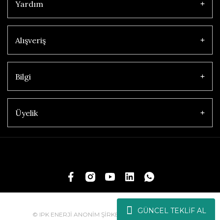
Yardım
Alışveriş
Bilgi
Üyelik
GÜNCEL TEKLİF AL
© IPK ENERJİ ANONİM ŞİRKETİ | Tüm Hakları Saklıdır.