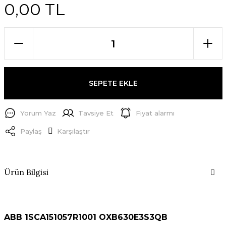
0,00 TL
SEPETE EKLE
Yorum Yaz
Tavsiye Et
Fiyat alarmı
Paylaş
Karşılaştır
Ürün Bilgisi
ABB 1SCA151057R1001 OXB630E3S3QB