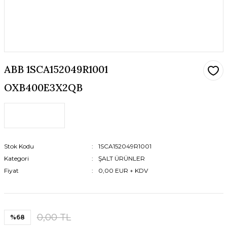
ABB 1SCA152049R1001
OXB400E3X2QB
Stok Kodu
1SCA152049R1001
Kategori
ŞALT ÜRÜNLER
Fiyat
0,00 EUR + KDV
0,00 TL
%68