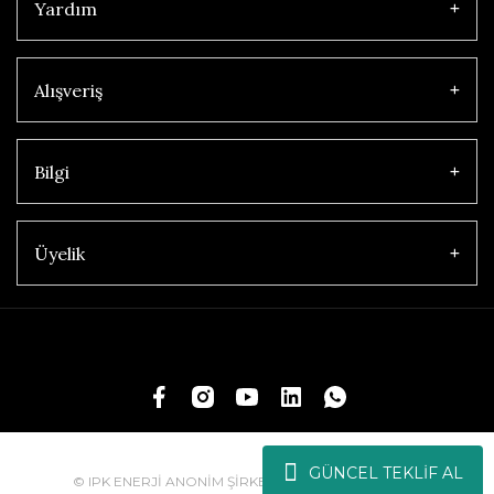
Yardım
Alışveriş
Bilgi
Üyelik
GÜNCEL TEKLİF AL
© IPK ENERJİ ANONİM ŞİRKETİ | Tüm Hakları Saklıdır.