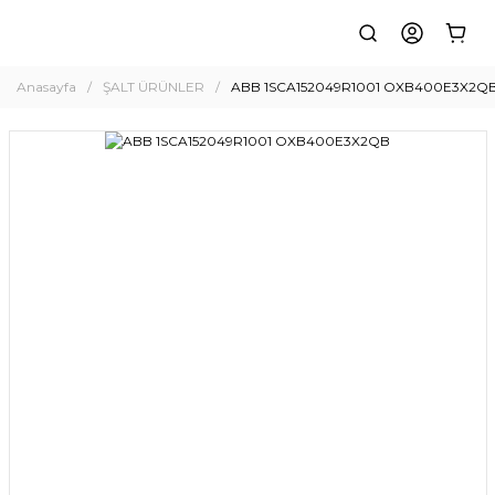
Anasayfa
ŞALT ÜRÜNLER
ABB 1SCA152049R1001 OXB400E3X2Q