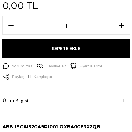
0,00 TL
SEPETE EKLE
Yorum Yaz
Tavsiye Et
Fiyat alarmı
Paylaş
Karşılaştır
Ürün Bilgisi
ABB 1SCA152049R1001 OXB400E3X2QB