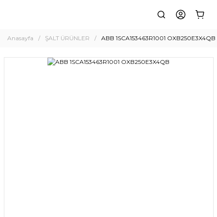
Anasayfa
ŞALT ÜRÜNLER
ABB 1SCA153463R1001 OXB250E3X4QB