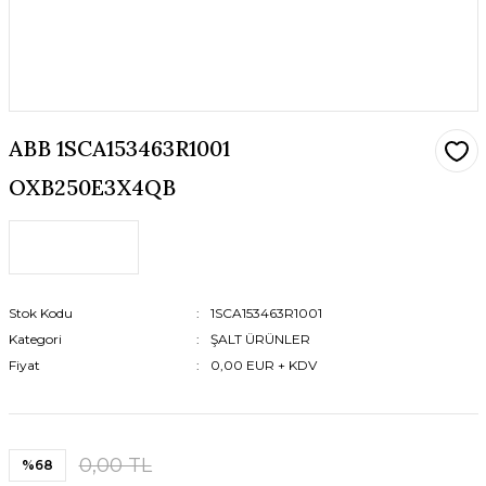
ABB 1SCA153463R1001
OXB250E3X4QB
Stok Kodu
1SCA153463R1001
Kategori
ŞALT ÜRÜNLER
Fiyat
0,00 EUR + KDV
0,00 TL
%68