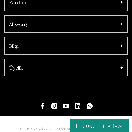
Yardım
Alışveriş
Bilgi
Üyelik
GÜNCEL TEKLİF AL
© IPK ENERJİ ANONİM ŞİRKETİ | Tüm Hakları Saklıdır.