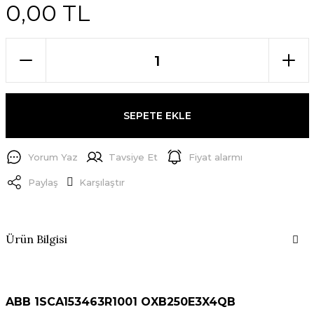
0,00 TL
SEPETE EKLE
Yorum Yaz
Tavsiye Et
Fiyat alarmı
Paylaş
Karşılaştır
Ürün Bilgisi
ABB 1SCA153463R1001 OXB250E3X4QB