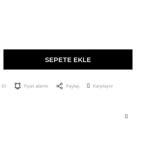
SEPETE EKLE
 Et
Fiyat alarmı
Paylaş
Karşılaştır