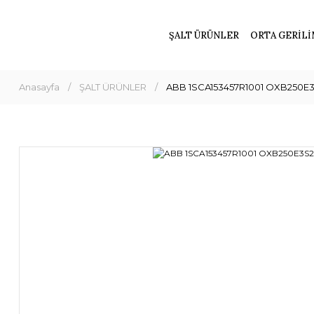
ŞALT ÜRÜNLER
ORTA GERİLİ
Anasayfa
ŞALT ÜRÜNLER
ABB 1SCA153457R1001 OXB250E