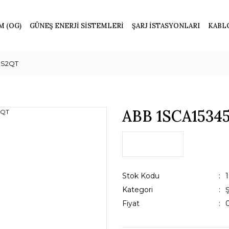
M (OG)
GÜNEŞ ENERJİ SİSTEMLERİ
ŞARJ İSTASYONLARI
KABL
3S2QT
ABB 1SCA1534
Stok Kodu
Kategori
Fiyat