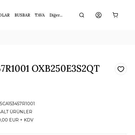
OLAR
BUSBAR
TAVA
Diğer...
57R1001 OXB250E3S2QT
1SCA153457R1001
ŞALT ÜRÜNLER
0,00 EUR + KDV