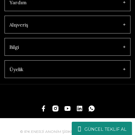
Yardım
Alışveriş
Bilgi
Üyelik
GÜNCEL TEKLİF AL
© IPK ENERJİ ANONİM ŞİRKETİ | Tüm Hakları Saklıdır.