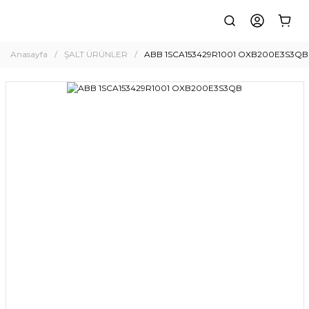
Anasayfa
ŞALT ÜRÜNLER
ABB 1SCA153429R1001 OXB200E3S3QB