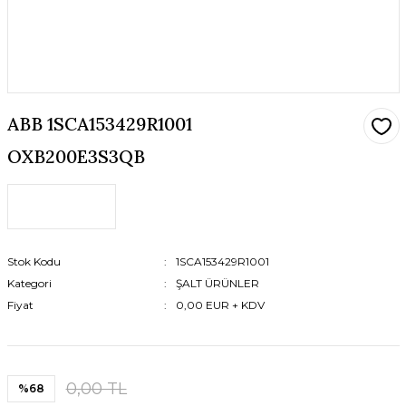
ABB 1SCA153429R1001
OXB200E3S3QB
Stok Kodu
1SCA153429R1001
Kategori
ŞALT ÜRÜNLER
Fiyat
0,00 EUR + KDV
0,00 TL
%68