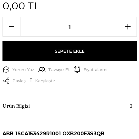
0,00 TL
SEPETE EKLE
Yorum Yaz
Tavsiye Et
Fiyat alarmı
Paylaş
Karşılaştır
Ürün Bilgisi
ABB 1SCA153429R1001 OXB200E3S3QB