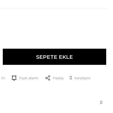
SEPETE EKLE
 Et
Fiyat alarmı
Paylaş
Karşılaştır