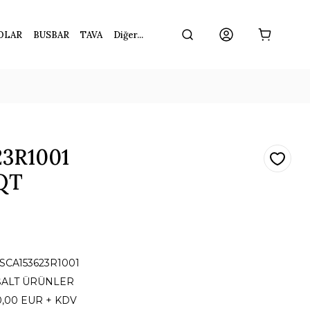
OLAR
BUSBAR
TAVA
Diğer...
23R1001
QT
1SCA153623R1001
ŞALT ÜRÜNLER
0,00 EUR + KDV