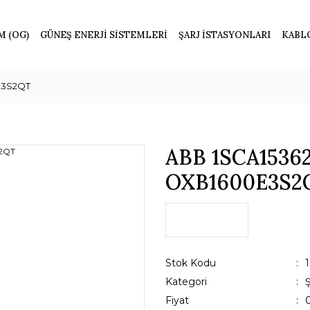
M (OG)
GÜNEŞ ENERJİ SİSTEMLERİ
ŞARJ İSTASYONLARI
KABL
E3S2QT
ABB 1SCA1536
OXB1600E3S2
Stok Kodu
Kategori
Fiyat