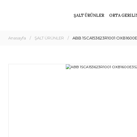
ŞALT ÜRÜNLER
ORTA GERİLİ
Anasayfa
ŞALT ÜRÜNLER
ABB 1SCA153623R1001 OXB1600