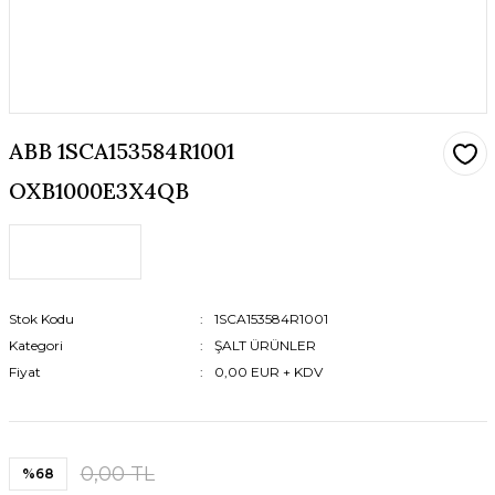
ABB 1SCA153584R1001
OXB1000E3X4QB
Stok Kodu
1SCA153584R1001
Kategori
ŞALT ÜRÜNLER
Fiyat
0,00 EUR + KDV
0,00 TL
%68