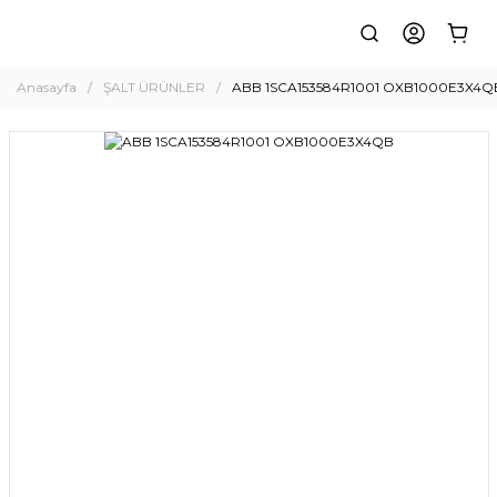
Anasayfa
ŞALT ÜRÜNLER
ABB 1SCA153584R1001 OXB1000E3X4Q