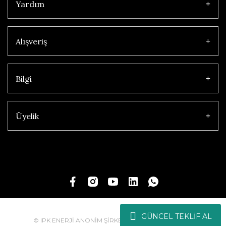
Yardım
Alışveriş
Bilgi
Üyelik
GÜNCEL TEKLİF AL
© IPK ENERJİ ANONİM ŞİRKETİ | Tüm Hakları Saklıdır.