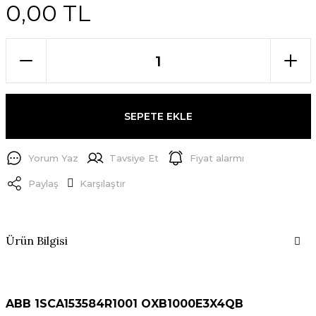
0,00 TL
SEPETE EKLE
Yorum Yaz
Tavsiye Et
Fiyat alarmı
Paylaş
Karşılaştır
Ürün Bilgisi
ABB 1SCA153584R1001 OXB1000E3X4QB