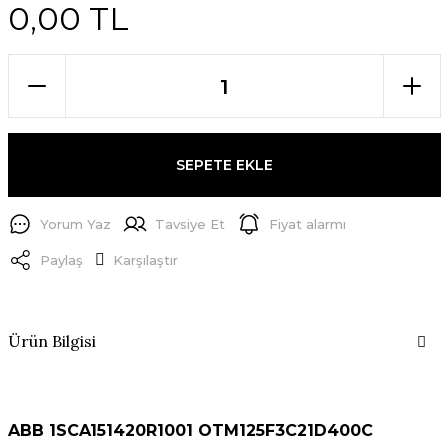
0,00 TL
SEPETE EKLE
Yorum Yaz
Tavsiye Et
Fiyat alarmı
Paylaş
Karşılaştır
Ürün Bilgisi
ABB 1SCA151420R1001 OTM125F3C21D400C