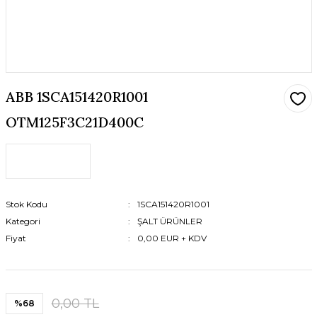
ABB 1SCA151420R1001
OTM125F3C21D400C
Stok Kodu
1SCA151420R1001
Kategori
ŞALT ÜRÜNLER
Fiyat
0,00 EUR + KDV
0,00 TL
%68