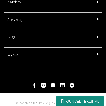
Yardım
Alışveriş
Bilgi
Üyelik
GÜNCEL TEKLİF AL
© IPK ENERJİ ANONİM ŞİRKETİ | Tüm Hakları Saklıdır.