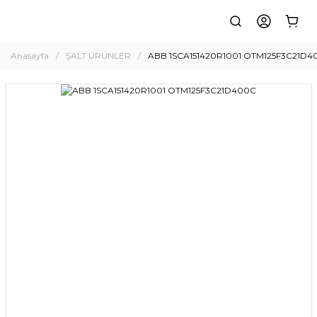
Anasayfa
ŞALT ÜRÜNLER
ABB 1SCA151420R1001 OTM125F3C21D4