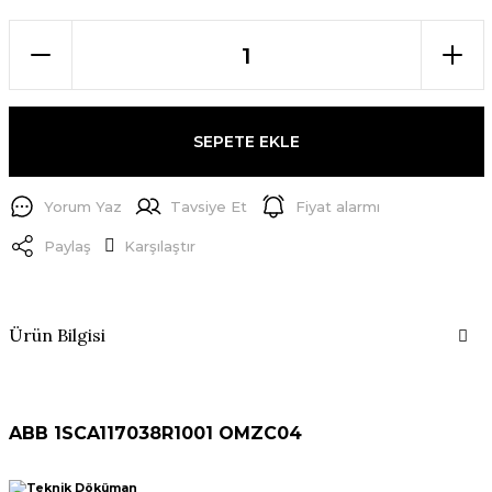
SEPETE EKLE
Yorum Yaz
Tavsiye Et
Fiyat alarmı
Paylaş
Karşılaştır
Ürün Bilgisi
ABB 1SCA117038R1001 OMZC04