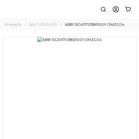
Anasayfa
ŞALT ÜRÜNLER
ABB 1SCA117038R1001 OMZC04