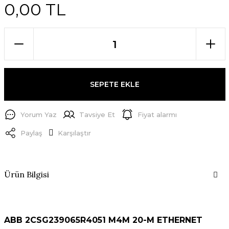
0,00 TL
SEPETE EKLE
Yorum Yaz
Tavsiye Et
Fiyat alarmı
Paylaş
Karşılaştır
Ürün Bilgisi
ABB 2CSG239065R4051 M4M 20-M ETHERNET