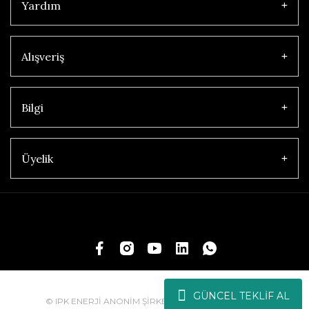
Yardım
Alışveriş
Bilgi
Üyelik
GÜNCEL TEKLİF AL
© IPK ENERJİ ANONİM ŞİRKETİ | Tüm Hakları Saklıdır.