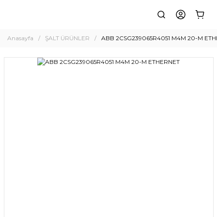
Anasayfa
ŞALT ÜRÜNLER
ABB 2CSG239065R4051 M4M 20-M ET