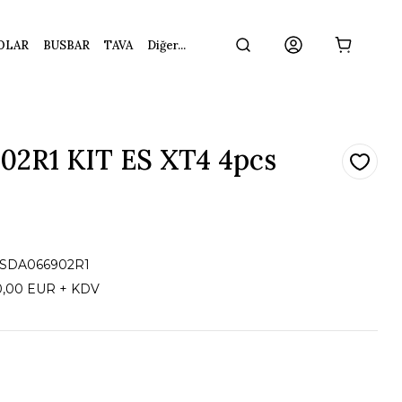
OLAR
BUSBAR
TAVA
Diğer...
02R1 KIT ES XT4 4pcs
1SDA066902R1
0,00 EUR + KDV