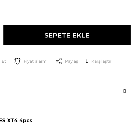
SEPETE EKLE
 Et
Fiyat alarmı
Paylaş
Karşılaştır
ES XT4 4pcs