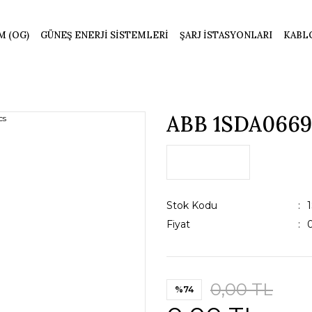
M (OG)
GÜNEŞ ENERJİ SİSTEMLERİ
ŞARJ İSTASYONLARI
KABL
ABB 1SDA0669
Stok Kodu
Fiyat
0,00 TL
%74