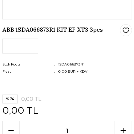
ABB 1SDA066873R1 KIT EF XT3 3pcs
Stok Kodu
1SDA066873R1
Fiyat
0,00 EUR + KDV
0,00 TL
%74
0,00 TL