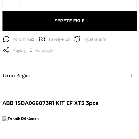
SEPETE EKLE
Yorum Yaz
Tavsiye Et
Fiyat alarmı
Paylaş
Karşılaştır
Ürün Bilgisi
ABB 1SDA066873R1 KIT EF XT3 3pcs