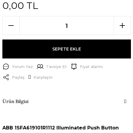
0,00 TL
SEPETE EKLE
Yorum Yaz
Tavsiye Et
Fiyat alarmı
Paylaş
Karşılaştır
Ürün Bilgisi
ABB 1SFA619101R1112 Illuminated Push Button