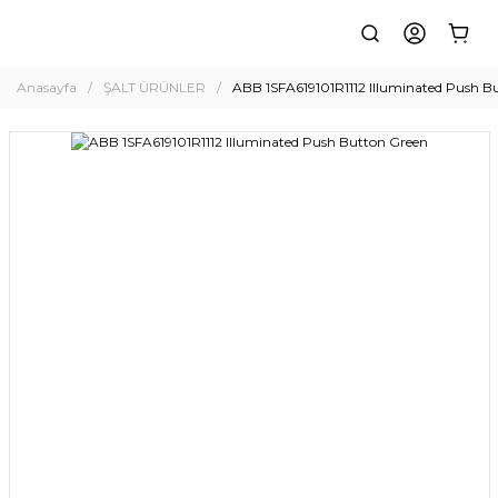
Anasayfa
ŞALT ÜRÜNLER
ABB 1SFA619101R1112 Illuminated Push B