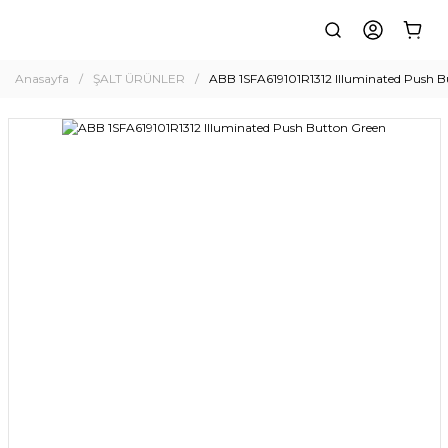
Anasayfa
ŞALT ÜRÜNLER
ABB 1SFA619101R1312 Illuminated Push B