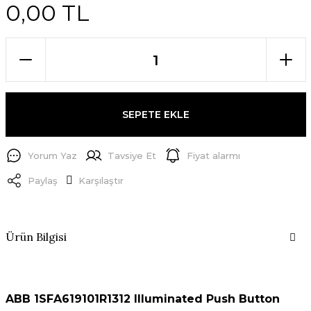
0,00 TL
SEPETE EKLE
Yorum Yaz
Tavsiye Et
Fiyat alarmı
Paylaş
Karşılaştır
Ürün Bilgisi
ABB 1SFA619101R1312 Illuminated Push Button