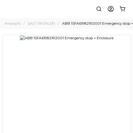
Anasayfa
ŞALT ÜRÜNLER
ABB 1SFA619821R2001 Emergency stop +