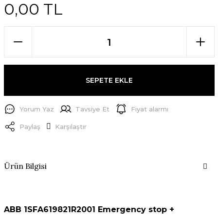
0,00 TL
SEPETE EKLE
Yorum Yaz
Tavsiye Et
Fiyat alarmı
Paylaş
Karşılaştır
Ürün Bilgisi
ABB 1SFA619821R2001 Emergency stop +