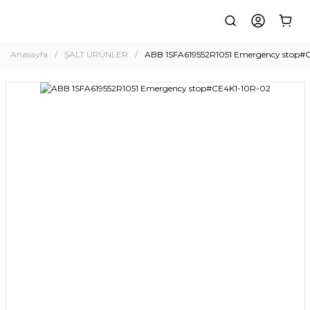
Anasayfa
ŞALT ÜRÜNLER
ABB 1SFA619552R1051 Emergency stop#