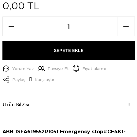
0,00 TL
SEPETE EKLE
Yorum Yaz
Tavsiye Et
Fiyat alarmı
Paylaş
Karşılaştır
Ürün Bilgisi
ABB 1SFA619552R1051 Emergency stop#CE4K1-