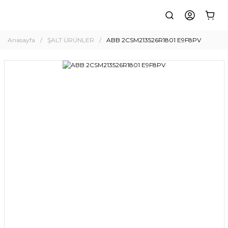
Anasayfa
ŞALT ÜRÜNLER
ABB 2CSM213526R1801 E9F8PV