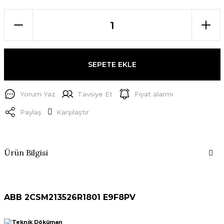
SEPETE EKLE
Yorum Yaz
Tavsiye Et
Fiyat alarmı
Paylaş
Karşılaştır
Ürün Bilgisi
ABB 2CSM213526R1801 E9F8PV