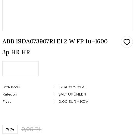
ABB 1SDA073907R1 E1.2 W FP Iu=1600
3p HR HR
Stok Kodu
1SDA073907R1
Kategori
ŞALT ÜRÜNLER
Fiyat
0,00 EUR + KDV
0,00 TL
%74