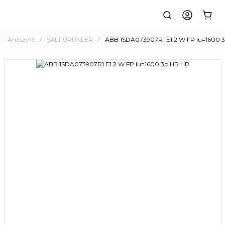
Anasayfa
ŞALT ÜRÜNLER
ABB 1SDA073907R1 E1.2 W FP Iu=1600 