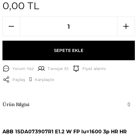
0,00 TL
SEPETE EKLE
Yorum Yaz
Tavsiye Et
Fiyat alarmı
Paylaş
Karşılaştır
Ürün Bilgisi
ABB 1SDA073907R1 E1.2 W FP Iu=1600 3p HR HR