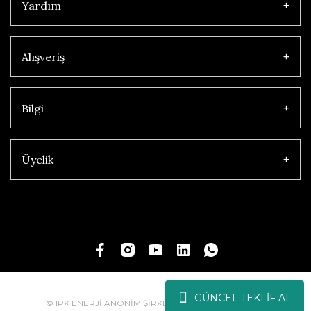
Yardım
Alışveriş
Bilgi
Üyelik
GÜNCEL TEKLİF AL
© IPK ENERJİ ANONİM ŞİRKETİ | Tüm Hakları Saklıdır.