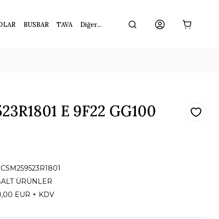
OLAR
BUSBAR
TAVA
Diğer...
23R1801 E 9F22 GG100
2CSM259523R1801
ŞALT ÜRÜNLER
0,00 EUR + KDV