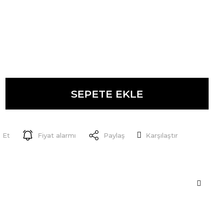
SEPETE EKLE
 Et
Fiyat alarmı
Paylaş
Karşılaştır