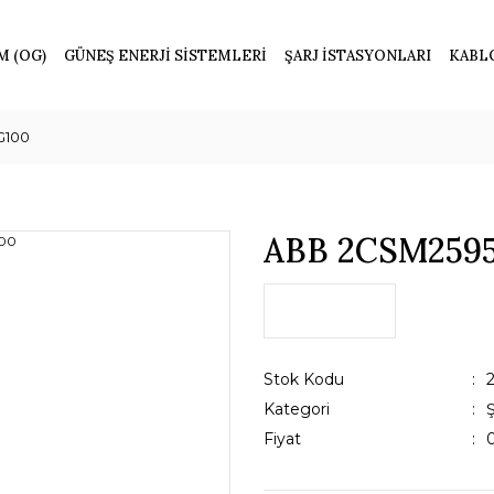
M (OG)
GÜNEŞ ENERJİ SİSTEMLERİ
ŞARJ İSTASYONLARI
KABL
G100
ABB 2CSM2595
Stok Kodu
Kategori
Fiyat