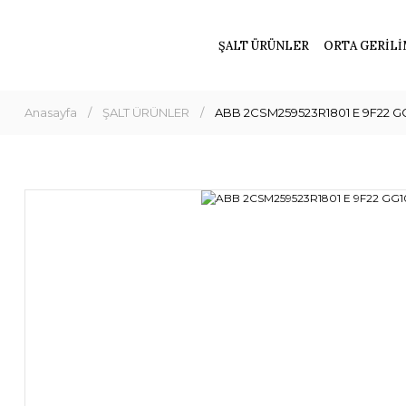
ŞALT ÜRÜNLER
ORTA GERİLİ
Anasayfa
ŞALT ÜRÜNLER
ABB 2CSM259523R1801 E 9F22 G