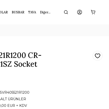
OLAR
BUSBAR
TAVA
Diğer...
21R1200 CR-
SZ Socket
1SVR405521R1200
ŞALT ÜRÜNLER
0,00 EUR + KDV