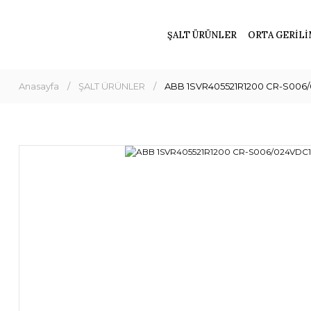
ŞALT ÜRÜNLER
ORTA GERİLİ
Anasayfa
ŞALT ÜRÜNLER
ABB 1SVR405521R1200 CR-S006