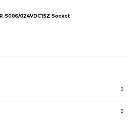
CR-S006/024VDC1SZ Socket