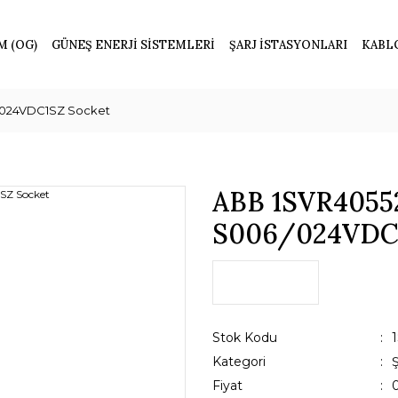
M (OG)
GÜNEŞ ENERJİ SİSTEMLERİ
ŞARJ İSTASYONLARI
KABL
/024VDC1SZ Socket
ABB 1SVR4055
S006/024VDC1
Stok Kodu
Kategori
Fiyat