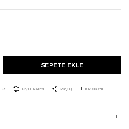
SEPETE EKLE
 Et
Fiyat alarmı
Paylaş
Karşılaştır