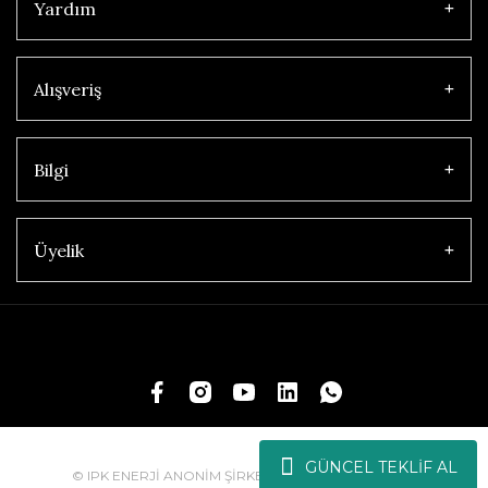
Yardım
Alışveriş
Bilgi
Üyelik
GÜNCEL TEKLİF AL
© IPK ENERJİ ANONİM ŞİRKETİ | Tüm Hakları Saklıdır.