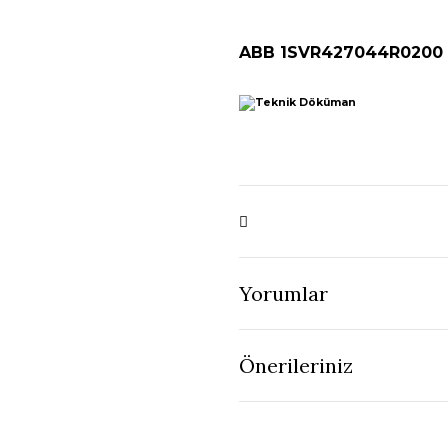
ABB 1SVR427044R0200 C
Yorumlar
Önerileriniz