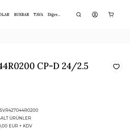
OLAR
BUSBAR
TAVA
Diğer...
44R0200 CP-D 24/2.5
1SVR427044R0200
ŞALT ÜRÜNLER
0,00 EUR + KDV