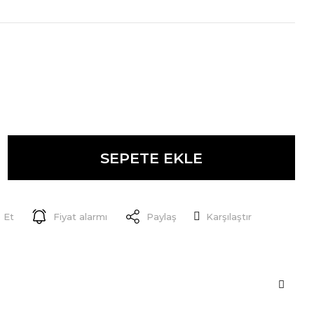
SEPETE EKLE
 Et
Fiyat alarmı
Paylaş
Karşılaştır