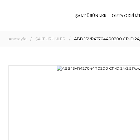
ŞALT ÜRÜNLER
ORTA GERİLİ
Anasayfa
ŞALT ÜRÜNLER
ABB 1SVR427044R0200 CP-D 24/