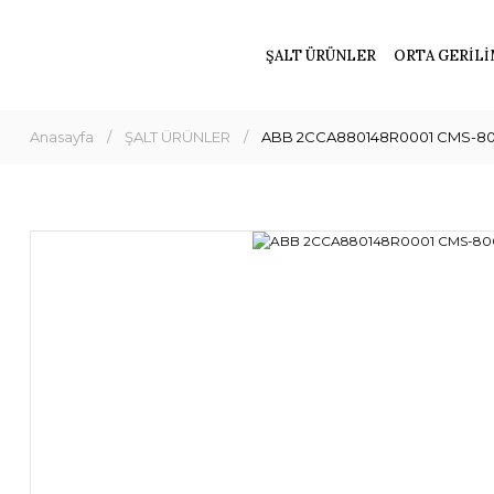
ŞALT ÜRÜNLER
ORTA GERİLİ
Anasayfa
ŞALT ÜRÜNLER
ABB 2CCA880148R0001 CMS-8