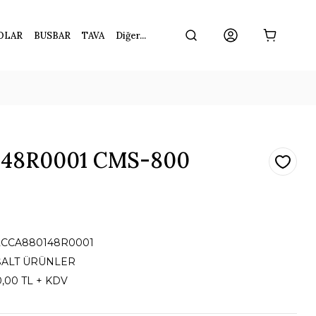
OLAR
BUSBAR
TAVA
Diğer...
148R0001 CMS-800
2CCA880148R0001
ŞALT ÜRÜNLER
0,00 TL + KDV