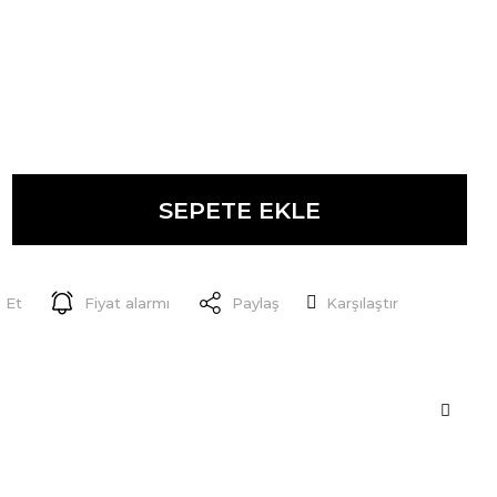
SEPETE EKLE
 Et
Fiyat alarmı
Paylaş
Karşılaştır