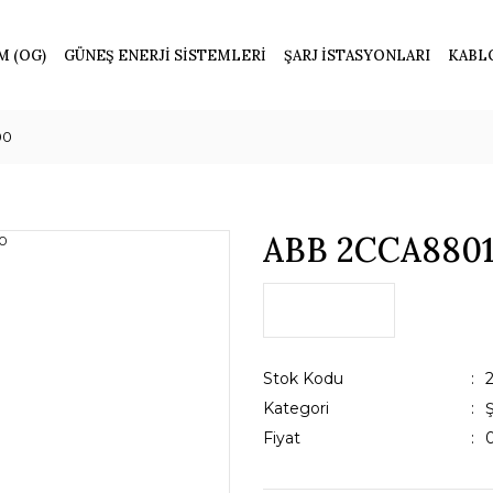
M (OG)
GÜNEŞ ENERJİ SİSTEMLERİ
ŞARJ İSTASYONLARI
KABL
00
ABB 2CCA880
Stok Kodu
Kategori
Fiyat