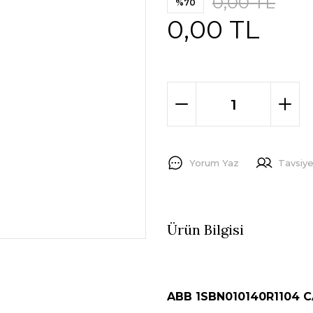
0,00 TL
%70
0,00 TL
Yorum Yaz
Tavsiye
Ürün Bilgisi
ABB 1SBN010140R1104 CA