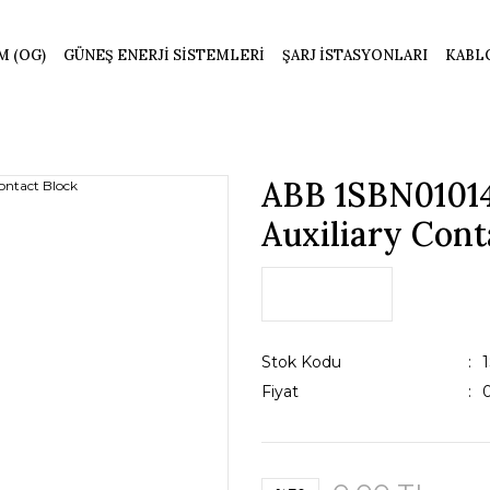
M (OG)
GÜNEŞ ENERJİ SİSTEMLERİ
ŞARJ İSTASYONLARI
KABL
ABB 1SBN0101
Auxiliary Cont
Stok Kodu
Fiyat