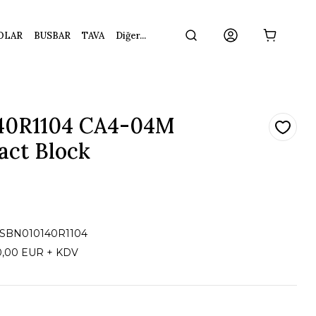
OLAR
BUSBAR
TAVA
Diğer...
40R1104 CA4-04M
act Block
1SBN010140R1104
0,00 EUR + KDV