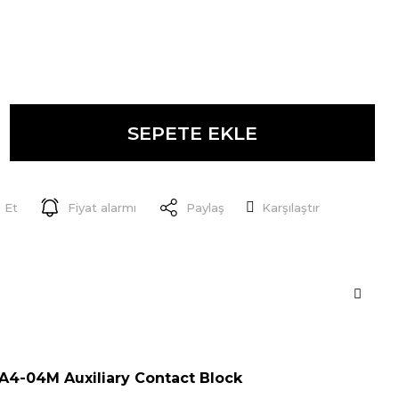
SEPETE EKLE
 Et
Fiyat alarmı
Paylaş
Karşılaştır
4-04M Auxiliary Contact Block