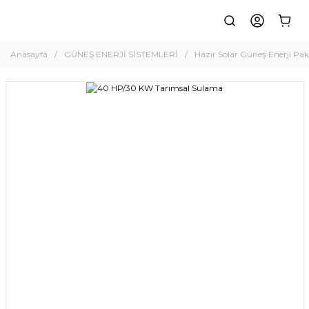
Anasayfa
GÜNEŞ ENERJİ SİSTEMLERİ
Hazır Solar Güneş Enerji Pake