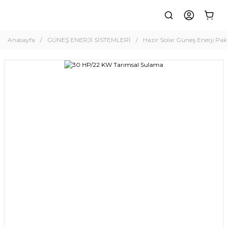
Anasayfa
GÜNEŞ ENERJİ SİSTEMLERİ
Hazır Solar Güneş Enerji Pake