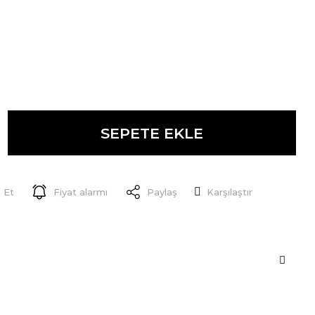
SEPETE EKLE
 Et
Fiyat alarmı
Paylaş
Karşılaştır