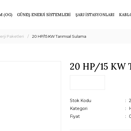
M (OG)
GÜNEŞ ENERJİ SİSTEMLERİ
ŞARJ İSTASYONLARI
KABL
rji Paketleri
20 HP/15 KW Tarımsal Sulama
20 HP/15 KW 
Stok Kodu
Kategori
H
Fiyat