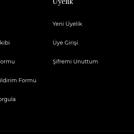
Üyelik
Yeni Üyelik
kibi
Üye Girişi
 Formu
Şifremi Unuttum
ildirim Formu
orgula