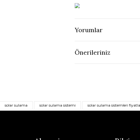
Yorumlar
Önerileriniz
solar sulama
solar sulama sistemi
solar sulama sistemleri fiyatla