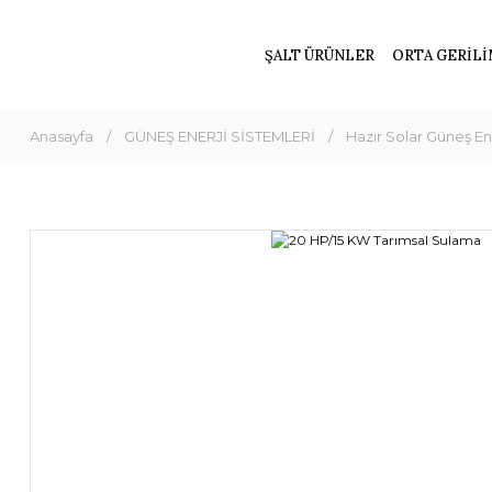
ŞALT ÜRÜNLER
ORTA GERİLİ
Anasayfa
GÜNEŞ ENERJİ SİSTEMLERİ
Hazır Solar Güneş Ene