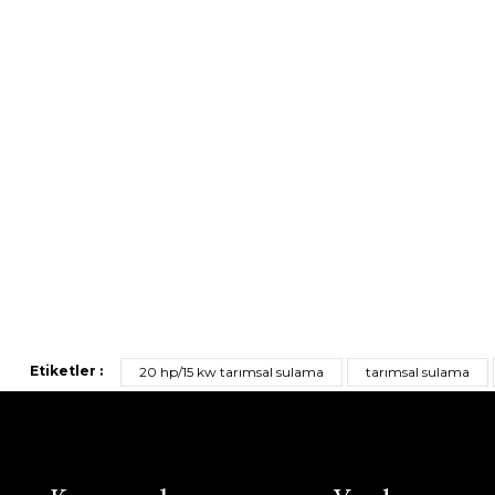
Etiketler :
20 hp/15 kw tarımsal sulama
tarımsal sulama