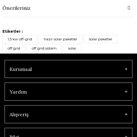
Önerileriniz
Etiketler :
1,5 kw off-grid
hazır solar paketler
solar paketler
off grid
off grid sistem
solar
Kurumsal
Yardım
Alışveriş
Bilgi